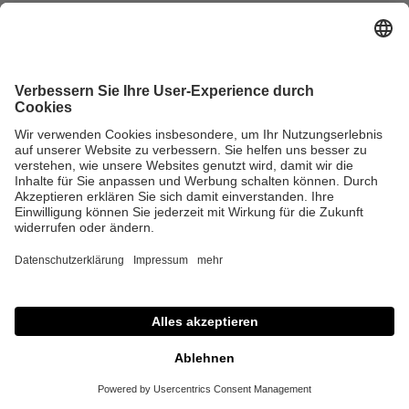
im
Unte
rneh
men
:
Ziele
,
Pha
sen
&
Maß
nah
men
von
Alexand
ra
Gottsch
lich
|
05/08/2