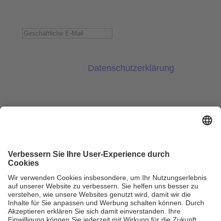
Geschäftliche E-Mail
*
Mit dem Absenden des Formulars bestätige
ich, dass ich die
Datenschutzerklärung
gelesen habe. Ich willige ein, dass meine
personenbezogenen Daten von der
SPENDIT AG zum Zweck des Newsletter-
Versands verarbeitet werden.
Newsletter abonnieren
Kooperationspartner