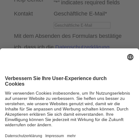
"
*
" indicates required fields
Kontakt
Geschäftliche E-Mail
*
Mit dem Absenden des Formulars bestätige
ich, dass ich die
Datenschutzerklärung
gelesen habe. Ich willige ein, dass meine
personenbezogenen Daten von der
SPENDIT AG zum Zweck des Newsletter-
Versands verarbeitet werden.
Newsletter abonnieren
Kooperationspartner
Datenschutz
Impressum